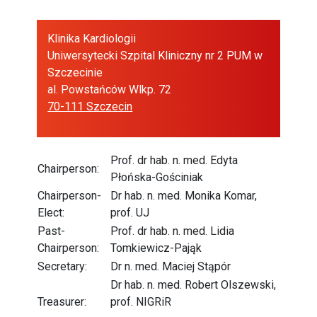
Klinika Kardiologii
Uniwersytecki Szpital Kliniczny nr 2 PUM w
Szczecinie
al. Powstańców Wlkp. 72
70-111 Szczecin
Prof. dr hab. n. med. Edyta
Chairperson:
Płońska-Gościniak
Chairperson-
Dr hab. n. med. Monika Komar,
Elect:
prof. UJ
Past-
Prof. dr hab. n. med. Lidia
Chairperson:
Tomkiewicz-Pająk
Secretary:
Dr n. med. Maciej Stąpór
Dr hab. n. med. Robert Olszewski,
Treasurer:
prof. NIGRiR