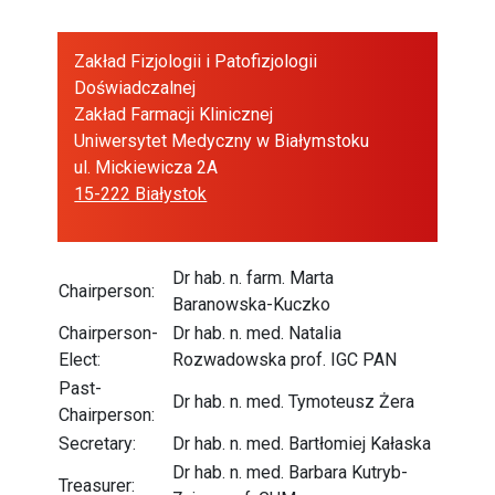
Zakład Fizjologii i Patofizjologii
Doświadczalnej
Zakład Farmacji Klinicznej
Uniwersytet Medyczny w Białymstoku
ul. Mickiewicza 2A
15-222 Białystok
Dr hab. n. farm. Marta
Chairperson:
Baranowska-Kuczko
Chairperson-
Dr hab. n. med. Natalia
Elect:
Rozwadowska prof. IGC PAN
Past-
Dr hab. n. med. Tymoteusz Żera
Chairperson:
Secretary:
Dr hab. n. med. Bartłomiej Kałaska
Dr hab. n. med. Barbara Kutryb-
Treasurer: