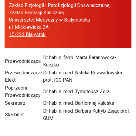
Zakład Fizjologii i Patofizjologii Doświadczalnej
Zakład Farmacji Klinicznej
Uniwersytet Medyczny w Białymstoku
ul. Mickiewicza 2A
15-222 Białystok
Dr hab. n. farm. Marta Baranowska-
Przewodnicząca:
Kuczko
Przewodnicząca-
Dr hab. n. med. Natalia Rozwadowska
Elekt:
prof. IGC PAN
Poprzedni
Dr hab. n. med. Tymoteusz Żera
Przewodniczący:
Sekretarz:
Dr hab. n. med. Bartłomiej Kałaska
Dr hab. n. med. Barbara Kutryb-Zając prof.
Skarbnik:
GUM