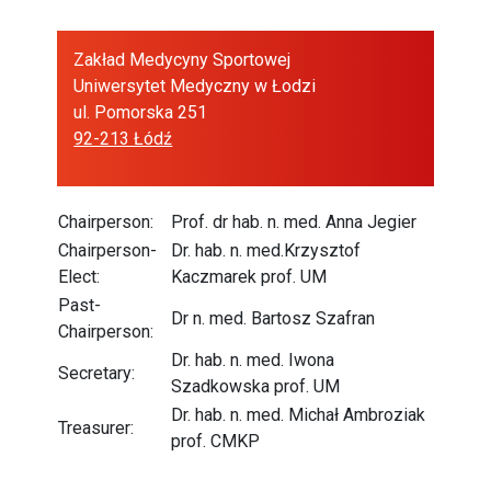
Zakład Medycyny Sportowej
Uniwersytet Medyczny w Łodzi
ul. Pomorska 251
92-213 Łódź
Chairperson:
Prof. dr hab. n. med. Anna Jegier
Chairperson-
Dr. hab. n. med.Krzysztof
Elect:
Kaczmarek prof. UM
Past-
Dr n. med. Bartosz Szafran
Chairperson:
Dr. hab. n. med. Iwona
Secretary:
Szadkowska prof. UM
Dr. hab. n. med. Michał Ambroziak
Treasurer:
prof. CMKP