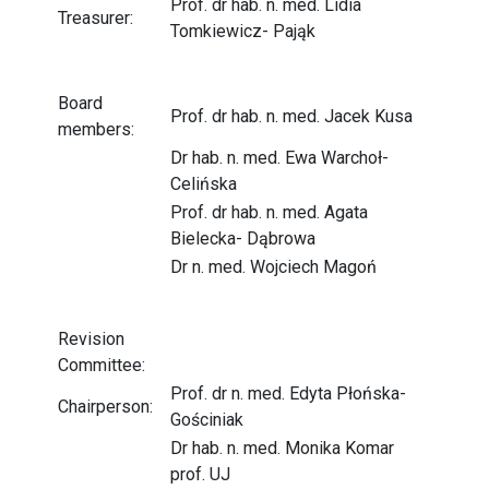
Prof. dr hab. n. med. Lidia
Treasurer:
Tomkiewicz- Pająk
Board
Prof. dr hab. n. med. Jacek Kusa
members:
Dr hab. n. med. Ewa Warchoł-
Celińska
Prof. dr hab. n. med. Agata
Bielecka- Dąbrowa
Dr n. med. Wojciech Magoń
Revision
Committee:
Prof. dr n. med. Edyta Płońska-
Chairperson:
Gościniak
Dr hab. n. med. Monika Komar
prof. UJ