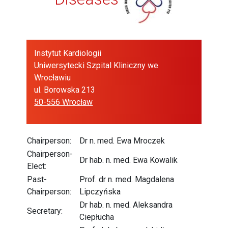
Instytut Kardiologii
Uniwersytecki Szpital Kliniczny we
Wrocławiu
ul. Borowska 213
50-556 Wrocław
Chairperson:
Dr n. med. Ewa Mroczek
Chairperson-
Dr hab. n. med. Ewa Kowalik
Elect:
Past-
Prof. dr n. med. Magdalena
Chairperson:
Lipczyńska
Dr hab. n. med. Aleksandra
Secretary:
Ciepłucha