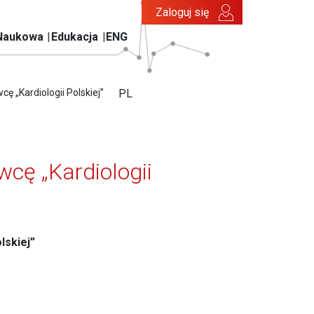
Zaloguj się
Naukowa
Edukacja
ENG
 „Kardiologii Polskiej”
PL
cę „Kardiologii
lskiej”