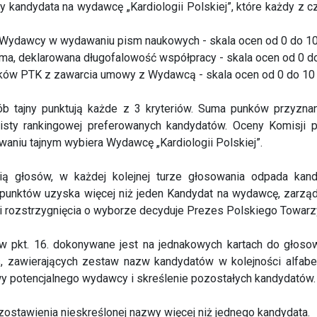
y kandydata na wydawcę „Kardiologii Polskiej”, które każdy z
Wydawcy w wydawaniu pism naukowych - skala ocen od 0 do 10
isma, deklarowana długofalowość współpracy - skala ocen od 0 do
sków PTK z zawarcia umowy z Wydawcą - skala ocen od 0 do 10 
b tajny punktują każde z 3 kryteriów. Suma punków przyzn
listy rankingowej preferowanych kandydatów. Oceny Komisj
aniu tajnym wybiera Wydawcę „Kardiologii Polskiej”.
ią głosów, w każdej kolejnej turze głosowania odpada kan
 punktów uzyska więcej niż jeden Kandydat na wydawcę, zarzą
 rozstrzygnięcia o wyborze decyduje Prezes Polskiego Towarz
 pkt. 16. dokonywane jest na jednakowych kartach do głoso
, zawierających zestaw nazw kandydatów w kolejności alfab
y potencjalnego wydawcy i skreślenie pozostałych kandydatów.
ozostawienia nieskreślonej nazwy więcej niż jednego kandydata.