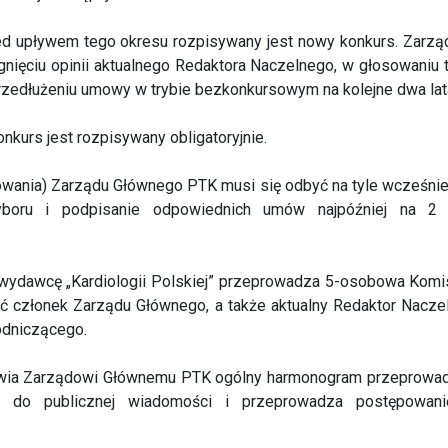
zed upływem tego okresu rozpisywany jest nowy konkurs. Zar
gnięciu opinii aktualnego Redaktora Naczelnego, w głosowaniu
rzedłużeniu umowy w trybie bezkonkursowym na kolejne dwa lat
onkurs jest rozpisywany obligatoryjnie.
sowania) Zarządu Głównego PTK musi się odbyć na tyle wcześnie
boru i podpisanie odpowiednich umów najpóźniej na 2
wydawcę „Kardiologii Polskiej” przeprowadza 5-osobowa Komi
 członek Zarządu Głównego, a także aktualny Redaktor Naczelny
odniczącego.
wia Zarządowi Głównemu PTK ogólny harmonogram przeprowadz
go do publicznej wiadomości i przeprowadza postępowa