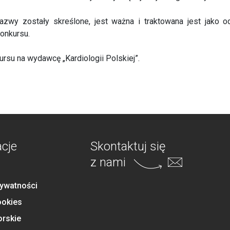
nazwy zostały skreślone, jest ważna i traktowana jest jako 
onkursu.
su na wydawcę „Kardiologii Polskiej”.
acje
Skontaktuj się
z nami
rywatności
ookies
orskie