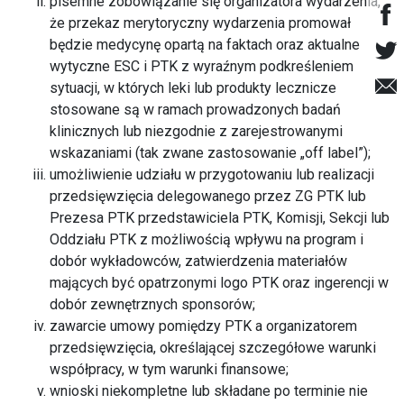
pisemne zobowiązanie się organizatora wydarzenia,
że przekaz merytoryczny wydarzenia promował
będzie medycynę opartą na faktach oraz aktualne
wytyczne ESC i PTK z wyraźnym podkreśleniem
sytuacji, w których leki lub produkty lecznicze
stosowane są w ramach prowadzonych badań
klinicznych lub niezgodnie z zarejestrowanymi
wskazaniami (tak zwane zastosowanie „off label”);
umożliwienie udziału w przygotowaniu lub realizacji
przedsięwzięcia delegowanego przez ZG PTK lub
Prezesa PTK przedstawiciela PTK, Komisji, Sekcji lub
Oddziału PTK z możliwością wpływu na program i
dobór wykładowców, zatwierdzenia materiałów
mających być opatrzonymi logo PTK oraz ingerencji w
dobór zewnętrznych sponsorów;
zawarcie umowy pomiędzy PTK a organizatorem
przedsięwzięcia, określającej szczegółowe warunki
współpracy, w tym warunki finansowe;
wnioski niekompletne lub składane po terminie nie