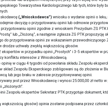
ropejskiego Towarzystwa Kardiologicznego lub tych, które były
znych.
ioskodawcę
(„Wnioskodawca”)
wniosku o wydanie opinii o leku,
jmie decyzję o przygotowaniu opinii lub odmowie przygotowan
o przygotowaniu opinii zgodnie z wnioskiem Prezydium ZG PTK k
 „Prostą” lub „Złożoną”, a następnie zgłasza ZG PTK propozycję
o do przygotowania opinii ze wskazaniem przewodniczącego Ze
w drodze uchwały zwykłą większością głosów.
2 ekspertów w przypadku opinii „Prostych” i 3-5 ekspertów w pr
cy konfliktu interesów z Wnioskodawcą.
 opinię w ciągu 4 tygodni od powołania składu Zespołu eksperc
 skład Zespołu Eksperckiego zobligowani są do złożenia w B
wcą lub jego braku w zakresie przygotowywanej opinii.
krywany jest przez Wnioskodawcę i wynosi 25.000,00 zł netto w p
i „złożonych”.
inii Zespołu ekspertów Sekretarz PTK przygotuje dokument, kt
łą większością głosów) opinia zostanie podpisana przez człon