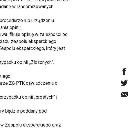
 badane w randomizowanych
 procedurze lub urządzeniu
ia opinii.
walifikuje opinię w zależności od
 składu zespołu eksperckiego
społu eksperckiego, który jest
zypadku opinii „Złożonych”.
kiego.
iurze ZG PTK oświadczenia o
rzypadku opinii „prostych” i
óry będzie poddany pod
ków Zespołu eksperckiego oraz