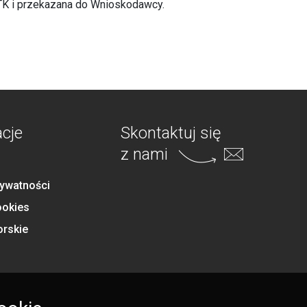
TK i przekazana do Wnioskodawcy.
acje
Skontaktuj się
z nami
rywatności
ookies
orskie