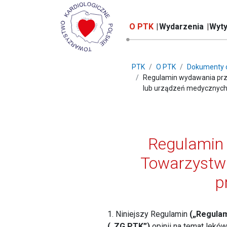
O PTK
Wydarzenia
Wyty
PTK
O PTK
Dokumenty o
Regulamin wydawania prze
lub urządzeń medycznyc
Regulamin 
Towarzystwa
p
1. Niniejszy Regulamin
(„Regulam
(„ZG PTK”)
opinii na temat lekó