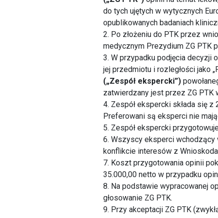
do tych ujętych w wytycznych Eu
opublikowanych badaniach klinic
2. Po złożeniu do PTK przez wn
medycznym Prezydium ZG PTK pode
3. W przypadku podjęcia decyzji 
jej przedmiotu i rozległości jako
(„Zespół ekspercki”)
powołaneg
zatwierdzany jest przez ZG PTK 
4. Zespół ekspercki składa się z 
Preferowani są eksperci nie mają
5. Zespół ekspercki przygotowuje
6. Wszyscy eksperci wchodzący w
konflikcie interesów z Wnioskoda
7. Koszt przygotowania opinii po
35.000,00 netto w przypadku opini
8. Na podstawie wypracowanej op
głosowanie ZG PTK.
9. Przy akceptacji ZG PTK (zwyk