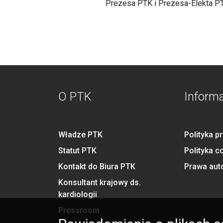
Prezesa PTK i Prezesa-Elekta P
O PTK
Inform
Władze PTK
Polityka p
Statut PTK
Polityka c
Kontakt do Biura PTK
Prawa aut
Konsultant krajowy ds.
kardiologii
Pressroom