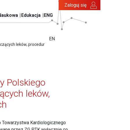
Zaloguj się
Naukowa
Edukacja
ENG
EN
czących leków, procedur
y Polskiego
ących leków,
ch
o Towarzystwa Kardiologicznego
awane przez ZG PTK wyłącznie co