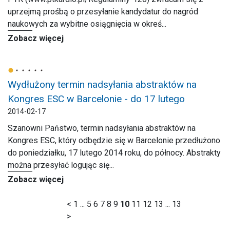
uprzejmą prośbą o przesyłanie kandydatur do nagród
naukowych za wybitne osiągnięcia w okreś...
Zobacz więcej
Wydłużony termin nadsyłania abstraktów na
Kongres ESC w Barcelonie - do 17 lutego
2014-02-17
Szanowni Państwo, termin nadsyłania abstraktów na
Kongres ESC, który odbędzie się w Barcelonie przedłużono
do poniedziałku, 17 lutego 2014 roku, do północy. Abstrakty
można przesyłać logując się...
Zobacz więcej
<
1
...
5
6
7
8
9
10
11
12
13
...
13
>