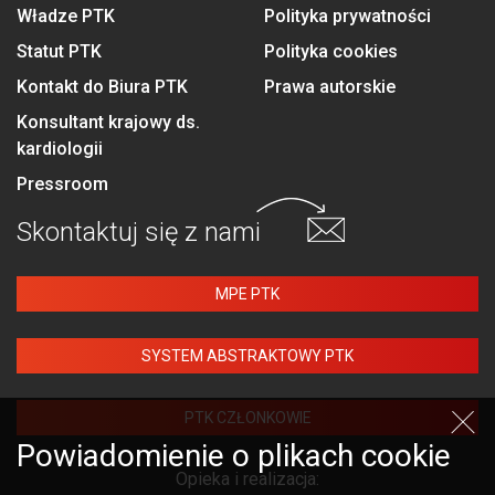
Władze PTK
Polityka prywatności
Statut PTK
Polityka cookies
Kontakt do Biura PTK
Prawa autorskie
Konsultant krajowy ds.
kardiologii
Pressroom
Skontaktuj się
z nami
MPE PTK
SYSTEM ABSTRAKTOWY PTK
PTK CZŁONKOWIE
Powiadomienie o plikach cookie
Opieka i realizacja: