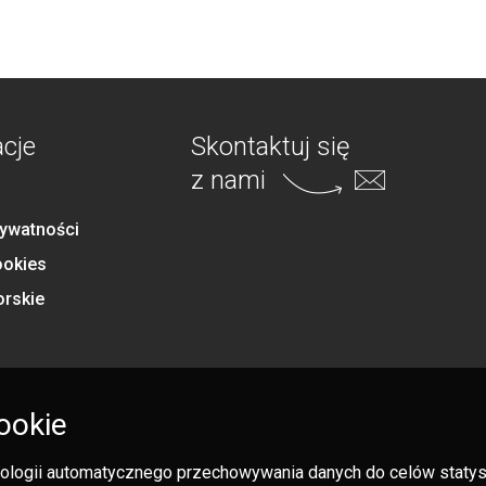
acje
Skontaktuj się
z nami
rywatności
ookies
orskie
ookie
hnologii automatycznego przechowywania danych do celów statysty