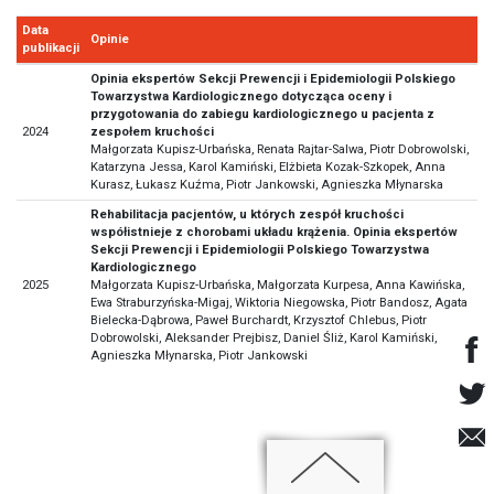
Data
Opinie
publikacji
Opinia ekspertów Sekcji Prewencji i Epidemiologii Polskiego
Towarzystwa Kardiologicznego dotycząca oceny i
przygotowania do zabiegu kardiologicznego u pacjenta z
2024
zespołem kruchości
Małgorzata Kupisz-Urbańska, Renata Rajtar-Salwa, Piotr Dobrowolski,
Katarzyna Jessa, Karol Kamiński, Elżbieta Kozak-Szkopek, Anna
Kurasz, Łukasz Kuźma, Piotr Jankowski, Agnieszka Młynarska
Rehabilitacja pacjentów, u których zespół kruchości
współistnieje z chorobami układu krążenia. Opinia ekspertów
Sekcji Prewencji i Epidemiologii Polskiego Towarzystwa
Kardiologicznego
2025
Małgorzata Kupisz-Urbańska, Małgorzata Kurpesa, Anna Kawińska,
Ewa Straburzyńska-Migaj, Wiktoria Niegowska, Piotr Bandosz, Agata
Bielecka-Dąbrowa, Paweł Burchardt, Krzysztof Chlebus, Piotr
Dobrowolski, Aleksander Prejbisz, Daniel Śliż, Karol Kamiński,
Agnieszka Młynarska, Piotr Jankowski