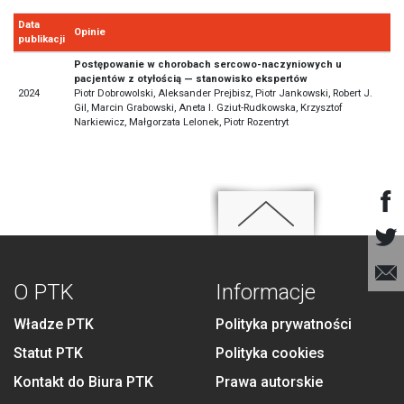
Data
Opinie
publikacji
Postępowanie w chorobach sercowo-naczyniowych u
pacjentów z otyłością — stanowisko ekspertów
2024
Piotr Dobrowolski, Aleksander Prejbisz, Piotr Jankowski, Robert J.
Gil, Marcin Grabowski, Aneta I. Gziut-Rudkowska, Krzysztof
Narkiewicz, Małgorzata Lelonek, Piotr Rozentryt
O PTK
Informacje
Władze PTK
Polityka prywatności
Statut PTK
Polityka cookies
Kontakt do Biura PTK
Prawa autorskie