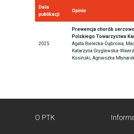
Data
Opinie
publikacji
Prewencja chorób sercowo-n
Polskiego Towarzystwa Ka
2025
Agata Bielecka-Dąbrowa, Maci
Katarzyna Gryglewska-Wawrza
Kosiński, Agnieszka Młynarsk
O PTK
Inform