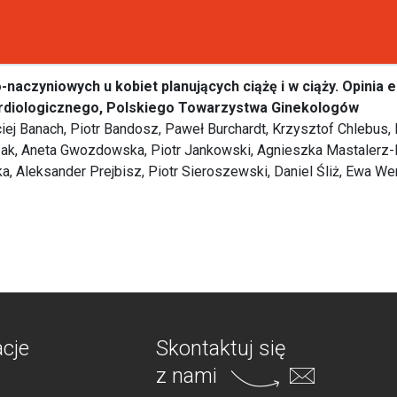
aczyniowych u kobiet planujących ciążę i w ciąży. Opinia e
rdiologicznego, Polskiego Towarzystwa Ginekologów
ej Banach, Piotr Bandosz, Paweł Burchardt, Krzysztof Chlebus, 
k, Aneta Gwozdowska, Piotr Jankowski, Agnieszka Mastalerz-
a, Aleksander Prejbisz, Piotr Sieroszewski, Daniel Śliż, Ewa 
acje
Skontaktuj się
z nami