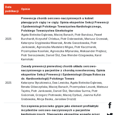
Data
Opinie
publikacji
Prewencja chorób sercowo-naczyniowych u kobiet
planujących ciążę i w ciąży. Opinia ekspertów Sekcji Prewencji
i Epidemiologii Polskiego Towarzystwa Kardiologicznego,
Polskiego Towarzystwa Ginekologów
Agata Bielecka-Dąbrowa, Maciej Banach, Piotr Bandosz, Paweł
2025
Burchardt, Krzysztof Chlebus, Piotr Dobrowolski, Mariusz Grzesiak,
Katarzyna Gryglewska-Wawrzak, Aneta Gwozdowska, Piotr
Jankowski, Agnieszka Mastalerz-Migas, Piotr Kaczmarek,
Przemysław Kosiński, Agnieszka Młynarska, Aleksander Prejbisz,
Piotr Sieroszewski, Daniel Śliż, Ewa Wender-Ożegowska, Karol
Kamiński
Zasady prewencji pierwotnej chorób układu sercowo-
naczyniowego u pacjentów z chorobą nowotworową. Opinia
ekspertów Sekcji Prewencji i Epidemiologii (Grupa Robocza
ds. Kardioonkologii) Polskiego Towarz
2025
Katarzyna Styczkiewicz, Ewa Lewicka, Agata Bielecka-Dąbrowa,
Renata Główczyńska, Maciej Banach, Przemysław Leszek, Mateusz
Tajstra, Piotr Jankowski, Daniel Śliż, Stanisław Surma, Piotr
Gościniak, Grzegorz Piotrowski, Maciej Dyrbuś, Joanna Kufel-
Grabowska, Alicja Baska, Jarosław Drożdż
Szczepienia przeciwko grypie jako element profilaktyki
incydentów sercowo-naczyniowych u pacjentów
kardiologicznych. Stanowisko ekspertów wsparte przez