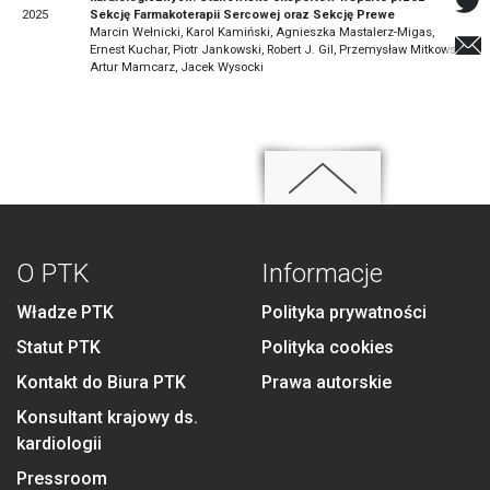
2025
Sekcję Farmakoterapii Sercowej oraz Sekcję Prewe
Marcin Wełnicki, Karol Kamiński, Agnieszka Mastalerz-Migas,
Ernest Kuchar, Piotr Jankowski, Robert J. Gil, Przemysław Mitkowski,
Artur Mamcarz, Jacek Wysocki
O PTK
Informacje
Władze PTK
Polityka prywatności
Statut PTK
Polityka cookies
Kontakt do Biura PTK
Prawa autorskie
Konsultant krajowy ds.
kardiologii
Pressroom