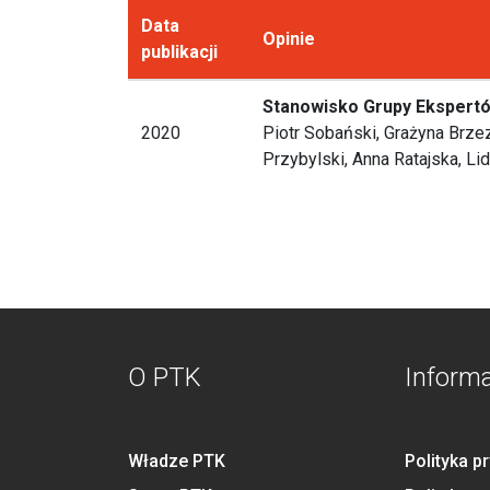
Data
Opinie
publikacji
Stanowisko Grupy Ekspertó
2020
Piotr Sobański, Grażyna Brze
Przybylski, Anna Ratajska, L
O PTK
Inform
Władze PTK
Polityka p