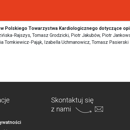
w Polskiego Towarzystwa Kardiologicznego dotyczące opiek
zińska-Rajszys, Tomasz Grodzicki, Piotr Jakubów, Piotr Jankows
idia Tomkiewicz-Pająk, Izabella Uchmanowicz, Tomasz Pasierski
acje
Skontaktuj się
z nami
rywatności