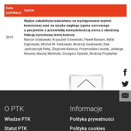
Data
Opinie
publikacji
Wpływ sakubitrylu/walsartanu na występowanie arytmii
komorowej oraz na ryzyko nagłego zgonu sercowego
u pacjentów z przewlekłą niewydolnością serca z obniżoną
frakcją wyrzutową lewej komory
2019
Marcin Grabowski, Krzysztof Ozierański, Paweł Balsam, Rafał
Dąbrowski, Michał M. Farkowski, Andrzej Gackowski, Ewa
Jędrzejczyk-Patej, Zbigniew Kalarus, Przemysław Leszek, Jadwiga
Nessler, Maciej Sterliński, Grzegorz Opolski, Andrzej Przybylski
O PTK
Informacje
Władze PTK
Polityka prywatności
Statut PTK
Polityka cookies