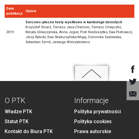
Data
Opinie
publikacji
Sercowo-płucne testy wysiłkowe w kardiologii dorosłych
Krzysztof Smarż, Tomasz Jaxa-Chamiec, Tomasz Chwyczko,
2019
Renata Główczyńska, Anna Jegier, Piotr Niedoszytko, Ewa Piotrowicz,
Jerzy Rybicki, Ewa Straburzyńska-Migaj, Dominika Szalewska,
Sebastian Szmit, Jadwiga Wolszakiewicz
O PTK
Informacje
Władze PTK
Polityka prywatności
Statut PTK
Polityka cookies
Kontakt do Biura PTK
Prawa autorskie