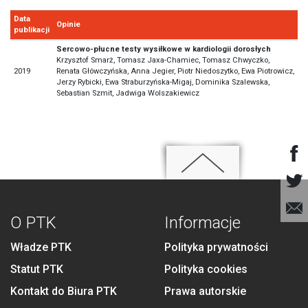
Data
Opinie
publikacji
Sercowo-płucne testy wysiłkowe w kardiologii dorosłych
Krzysztof Smarż, Tomasz Jaxa-Chamiec, Tomasz Chwyczko,
2019
Renata Główczyńska, Anna Jegier, Piotr Niedoszytko, Ewa Piotrowicz,
Jerzy Rybicki, Ewa Straburzyńska-Migaj, Dominika Szalewska,
Sebastian Szmit, Jadwiga Wolszakiewicz
O PTK
Informacje
Władze PTK
Polityka prywatności
Statut PTK
Polityka cookies
Kontakt do Biura PTK
Prawa autorskie