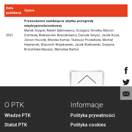
Data
Opinie
publikacji
Przezskórne zamknięcie ubytku przegrody
międzyprzedsionkowej
Marek Grygier, Robert Sabiniewicz, Grzegorz Smolka, Marcin
2021
Demkow, Aleksander Araszkiewicz, Danuta Sorysz, Jacek Kusa,
Zenon Huczek, Monika Komar, Tadeusz Przewłocki, Michał
Hawranek, Wojciech Wojakowski, Jacek Białkowski, Grażyna
Brzezińska-Rajszys, Stanisław Bartuś
O PTK
Informacje
Władze PTK
Polityka prywatności
Statut PTK
Polityka cookies