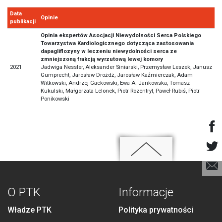
Data
Opinie
publikacji
Opinia ekspertów Asocjacji Niewydolności Serca Polskiego
Towarzystwa Kardiologicznego dotycząca zastosowania
dapagliflozyny w leczeniu niewydolności serca ze
zmniejszoną frakcją wyrzutową lewej komory
2021
Jadwiga Nessler, Aleksander Siniarski, Przemysław Leszek, Janusz
Gumprecht, Jarosław Drożdż, Jarosław Kaźmierczak, Adam
Witkowski, Andrzej Gackowski, Ewa A. Jankowska, Tomasz
Kukulski, Małgorzata Lelonek, Piotr Rozentryt, Paweł Rubiś, Piotr
Ponikowski
O PTK
Informacje
Władze PTK
Polityka prywatności