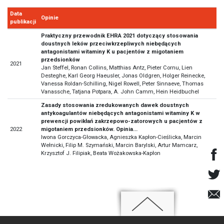
Data
Opinie
publikacji
Praktyczny przewodnik EHRA 2021 dotyczący stosowania
doustnych leków przeciwkrzepliwych niebędących
antagonistami witaminy K u pacjentów z migotaniem
przedsionków
2021
Jan Steffel, Ronan Collins, Matthias Antz, Pieter Cornu, Lien
Desteghe, Karl Georg Haeusler, Jonas Oldgren, Holger Reinecke,
Vanessa Roldan-Schilling, Nigel Rowell, Peter Sinnaeve, Thomas
Vanassche, Tatjana Potpara, A. John Camm, Hein Heidbuchel
Zasady stosowania zredukowanych dawek doustnych
antykoagulantów niebędących antagonistami witaminy K w
prewencji powikłań zakrzepowo-zatorowych u pacjentów z
2022
migotaniem przedsionków. Opinia...
Iwona Gorczyca-Głowacka, Agnieszka Kapłon-Cieślicka, Marcin
Wełnicki, Filip M. Szymański, Marcin Barylski, Artur Mamcarz,
Krzysztof J. Filipiak, Beata Wożakowska-Kapłon