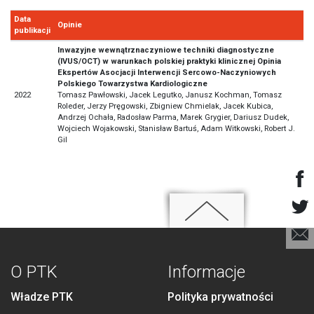
Data
Opinie
publikacji
Inwazyjne wewnątrznaczyniowe techniki diagnostyczne
(IVUS/OCT) w warunkach polskiej praktyki klinicznej Opinia
Ekspertów Asocjacji Interwencji Sercowo-Naczyniowych
Polskiego Towarzystwa Kardiologiczne
2022
Tomasz Pawłowski, Jacek Legutko, Janusz Kochman, Tomasz
Roleder, Jerzy Pręgowski, Zbigniew Chmielak, Jacek Kubica,
Andrzej Ochała, Radosław Parma, Marek Grygier, Dariusz Dudek,
Wojciech Wojakowski, Stanisław Bartuś, Adam Witkowski, Robert J.
Gil
O PTK
Informacje
Władze PTK
Polityka prywatności