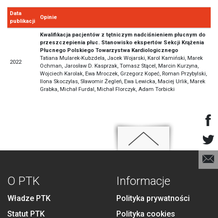
Data
Opinie
publikacji
Kwalifikacja pacjentów z tętniczym nadciśnieniem płucnym do
przeszczepienia płuc. Stanowisko ekspertów Sekcji Krążenia
Płucnego Polskiego Towarzystwa Kardiologicznego
Tatiana Mularek-Kubzdela, Jacek Wojarski, Karol Kamiński, Marek
2022
Ochman, Jarosław D. Kasprzak, Tomasz Stącel, Marcin Kurzyna,
Wojciech Karolak, Ewa Mroczek, Grzegorz Kopeć, Roman Przybylski,
Ilona Skoczylas, Sławomir Żegleń, Ewa Lewicka, Maciej Urlik, Marek
Grabka, Michał Furdal, Michał Florczyk, Adam Torbicki
O PTK
Informacje
Władze PTK
Polityka prywatności
Statut PTK
Polityka cookies