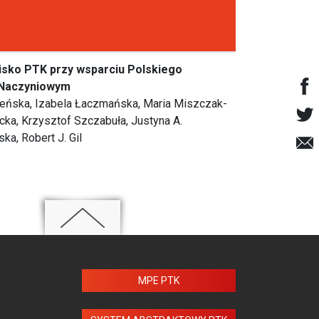
isko PTK przy wsparciu Polskiego
-Naczyniowym
ieleńska, Izabela Łaczmańska, Maria Miszczak-
cka, Krzysztof Szczabuła, Justyna A.
a, Robert J. Gil
MPE PTK