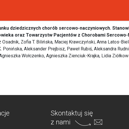
unku dziedzicznych chorób sercowo-naczyniowych. Stanow
owieka oraz Towarzystw Pacjentów z Chorobami Sercowo
z Osadnik, Zofia T. Bilińska, Maciej Krawczyński, Anna Latos-B
K. Ponińska, Aleksander Prejbisz, Paweł Rubiś, Aleksandra Rudni
Agnieszka Wołczenko, Agnieszka Zienciuk-Krajka, Lidia Ziółkowsk
acje
Skontaktuj się
z nami