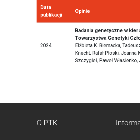
Data
Opinie
publikacji
Badania genetyczne w kier
Towarzystwa Genetyki Czł
2024
Elżbieta K. Biernacka, Tadeus
Knecht, Rafał Płoski, Joanna 
Szczygieł, Paweł Własienko, 
O PTK
Inform