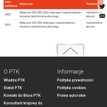
Data
Wytyczne
Problem
publikacji
Wytyczne ESC/ERS 2022 dotyczące rozpoznawania i
nadciśnienie
2022
leczenia nadciśnienia płucnego
płucne
Wytyczne ESC/ERS dotyczące rozpoznawania i
nadciśnienie
2015
leczenia nadciśnienia płucnego
płucne
O PTK
Informacje
Władze PTK
Polityka prywatności
Statut PTK
Polityka cookies
Kontakt do Biura PTK
Prawa autorskie
Konsultant krajowy ds.