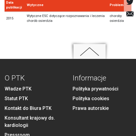
Data
Wytyczne
Problem
publikacji
Wytyczne ESC dotyczące rozpoznawania i leczenia
choroby
2015
chorób osierdzia
osierdzia
O PTK
Informacje
Władze PTK
Polityka prywatności
Statut PTK
Polityka cookies
Kontakt do Biura PTK
Prawa autorskie
Konsultant krajowy ds.
kardiologii
Pressroom