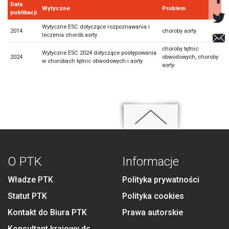
Data
Wytyczne
Problem
publikacji
Wytyczne ESC dotyczące rozpoznawania i
2014
choroby aorty
leczenia chorób aorty
choroby tętnic
Wytyczne ESC 2024 dotyczące postępowania
2024
obwodowych, choroby
w chorobach tętnic obwodowych i aorty
aorty
O PTK
Informacje
Władze PTK
Polityka prywatności
Statut PTK
Polityka cookies
Kontakt do Biura PTK
Prawa autorskie
Konsultant krajowy ds.