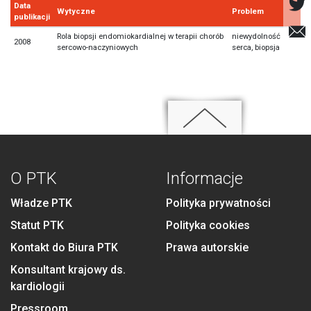
Data
Wytyczne
Problem
publikacji
Rola biopsji endomiokardialnej w terapii chorób
niewydolność
2008
sercowo-naczyniowych
serca, biopsja
O PTK
Informacje
Władze PTK
Polityka prywatności
Statut PTK
Polityka cookies
Kontakt do Biura PTK
Prawa autorskie
Konsultant krajowy ds.
kardiologii
Pressroom