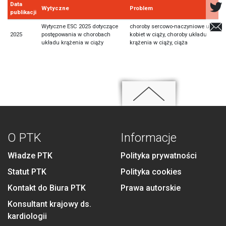
Data
Wytyczne
Problem
publikacji
Wytyczne ESC 2025 dotyczące
choroby sercowo-naczyniowe u
2025
postępowania w chorobach
kobiet w ciąży, choroby układu
układu krążenia w ciąży
krążenia w ciąży, ciąża
O PTK
Informacje
Władze PTK
Polityka prywatności
Statut PTK
Polityka cookies
Kontakt do Biura PTK
Prawa autorskie
Konsultant krajowy ds.
kardiologii