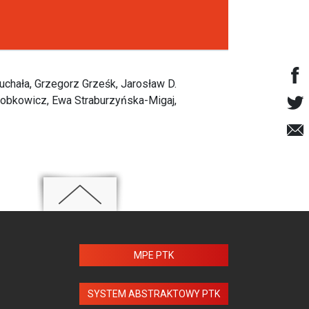
uchała, Grzegorz Grześk, Jarosław D.
obkowicz, Ewa Straburzyńska-Migaj,
MPE PTK
SYSTEM ABSTRAKTOWY PTK