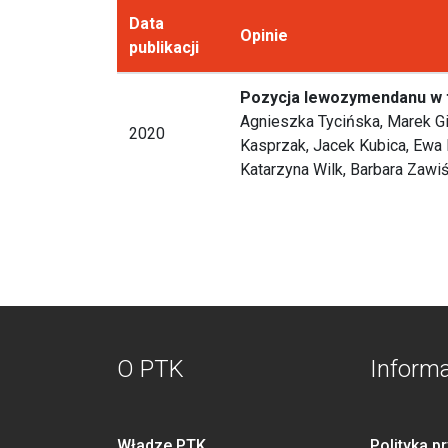
Data
Opinie
publikacji
Pozycja lewozymendanu w t
Agnieszka Tycińska, Marek Gie
2020
Kasprzak, Jacek Kubica, Ewa
Katarzyna Wilk, Barbara Zawiś
O PTK
Inform
Władze PTK
Polityka p