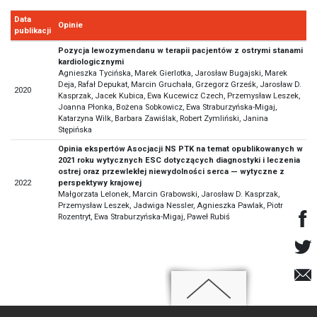
Data
Opinie
publikacji
Pozycja lewozymendanu w terapii pacjentów z ostrymi stanami
kardiologicznymi
Agnieszka Tycińska, Marek Gierlotka, Jarosław Bugajski, Marek
Deja, Rafał Depukat, Marcin Gruchała, Grzegorz Grześk, Jarosław D.
2020
Kasprzak, Jacek Kubica, Ewa Kucewicz Czech, Przemysław Leszek,
Joanna Płonka, Bożena Sobkowicz, Ewa Straburzyńska-Migaj,
Katarzyna Wilk, Barbara Zawiślak, Robert Zymliński, Janina
Stępińska
Opinia ekspertów Asocjacji NS PTK na temat opublikowanych w
2021 roku wytycznych ESC dotyczących diagnostyki i leczenia
ostrej oraz przewlekłej niewydolności serca — wytyczne z
2022
perspektywy krajowej
Małgorzata Lelonek, Marcin Grabowski, Jarosław D. Kasprzak,
Przemysław Leszek, Jadwiga Nessler, Agnieszka Pawlak, Piotr
Rozentryt, Ewa Straburzyńska-Migaj, Paweł Rubiś