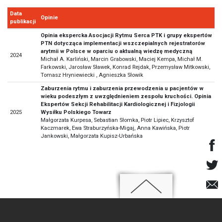
Data
Opinie
publikacji
Opinia ekspercka Asocjacji Rytmu Serca PTK i grupy ekspertów
PTN dotycząca implementacji wszczepialnych rejestratorów
arytmii w Polsce w oparciu o aktualną wiedzę medyczną
2024
Michał A. Karliński, Marcin Grabowski, Maciej Kempa, Michał M.
Farkowski, Jarosław Sławek, Konrad Rejdak, Przemysław Mitkowski,
Tomasz Hryniewiecki , Agnieszka Słowik
Zaburzenia rytmu i zaburzenia przewodzenia u pacjentów w
wieku podeszłym z uwzględnieniem zespołu kruchości. Opinia
Ekspertów Sekcji Rehabilitacji Kardiologicznej i Fizjologii
2025
Wysiłku Polskiego Towarz
Małgorzata Kurpesa, Sebastian Słomka, Piotr Lipiec, Krzysztof
Kaczmarek, Ewa Straburzyńska-Migaj, Anna Kawińska, Piotr
Jankowski, Małgorzata Kupisz-Urbańska