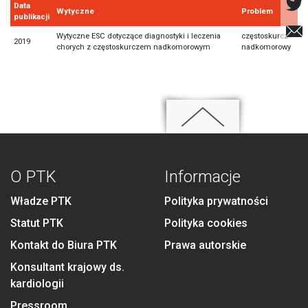
Data
Wytyczne
Problem
publikacji
Wytyczne ESC dotyczące diagnostyki i leczenia
częstoskurcz
2019
chorych z częstoskurczem nadkomorowym
nadkomorowy
O PTK
Informacje
Władze PTK
Polityka prywatności
Statut PTK
Polityka cookies
Kontakt do Biura PTK
Prawa autorskie
Konsultant krajowy ds.
kardiologii
Pressroom